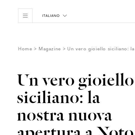
ITALIANO
Home
Magazine
Un vero gioiello siciliano: 
Un vero gioiello
siciliano: la
nostra nuova
apertura a Noto