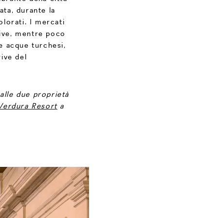
ata, durante la
olorati. I mercati
live, mentre poco
 e acque turchesi,
rive del
 alle due proprietà
Verdura Resort
a