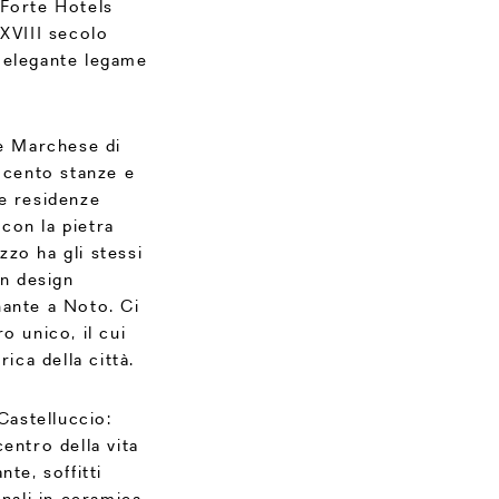
 Forte Hotels
 XVIII secolo
 elegante legame
te Marchese di
e cento stanze e
le residenze
 con la pietra
azzo ha gli stessi
un design
nante a Noto. Ci
o unico, il cui
ica della città.
Castelluccio:
entro della vita
nte, soffitti
inali in ceramica