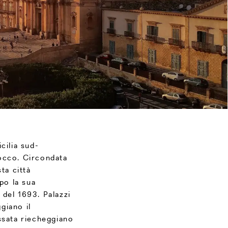
cilia sud-
occo. Circondata
ta città
po la sua
 del 1693. Palazzi
giano il
ssata riecheggiano