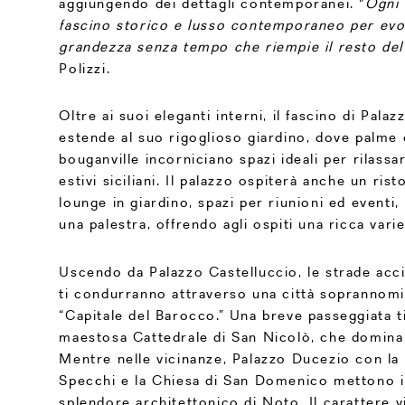
aggiungendo dei dettagli contemporanei. "
Ogni 
fascino storico e lusso contemporaneo per evo
grandezza senza tempo che riempie il resto del
Polizzi.
Oltre ai suoi eleganti interni, il fascino di Palaz
estende al suo rigoglioso giardino, dove palme 
bouganville incorniciano spazi ideali per rilassa
estivi siciliani. Il palazzo ospiterà anche un ris
lounge in giardino, spazi per riunioni ed eventi
una palestra, offrendo agli ospiti una ricca vari
Uscendo da Palazzo Castelluccio, le strade acc
ti condurranno attraverso una città soprannom
“Capitale del Barocco.” Una breve passeggiata ti
maestosa Cattedrale di San Nicolò, che domina t
Mentre nelle vicinanze, Palazzo Ducezio con la 
Specchi e la Chiesa di San Domenico mettono in
splendore architettonico di Noto. Il carattere vi