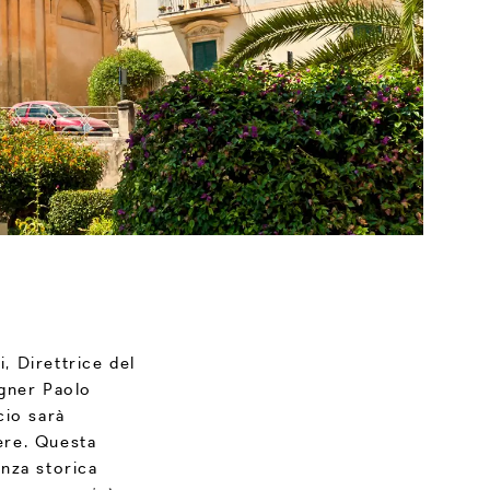
i, Direttrice del
igner Paolo
cio sarà
ere. Questa
nza storica