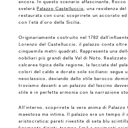
ancora. In questo scenario affascinante, Rocco
svelerà
Palazzo Castelluccio
, una residenza del
restaurata con cura: scoprirete un accorato ed
con l’età d’oro della Sicilia.
Originariamente costruito nel 1782 dall’influen
Lorenzo del Castelluccio, il palazzo conta oltr
cinquemila metri quadrati. Rappresenta una del
nobiliari più grandi della Val di Noto. Realizzato
calcarea tipica della regione, la facciata del pal
colori del caldo e dorato sole siciliano: segue 
neoclassico, deviando dallo stile barocco domi
troviamo davanti a un palazzo dal fascino davver
stile è in perfetta armonia con la narrazione stor
All’interno, scoprirete la vera anima di Palazzo 
maestosa ma intima. Il palazzo era un tempo il c
aristocratica: pareti rivestite di seta blu scintilla
finemente dipinti, trompe-l’œil e pavimenti orig