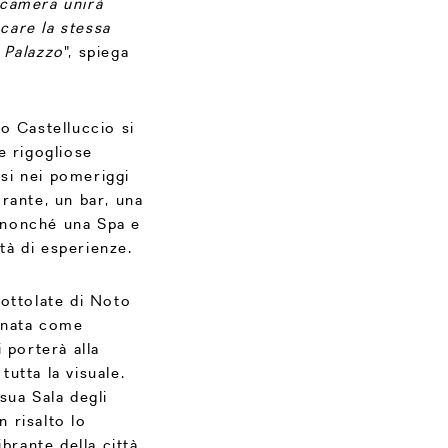
camera unirà
care la stessa
 Palazzo
", spiega
zo Castelluccio si
e rigogliose
rsi nei pomeriggi
torante, un bar, una
, nonché una Spa e
età di esperienze.
iottolate di Noto
inata come
 porterà alla
utta la visuale.
sua Sala degli
 risalto lo
brante della città