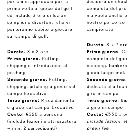
per chi si approccia per la
desidera un check
completo di parametri biomeccanici, tra cui la
prima volta al gioco del golf
completo del prop
rotazione del torace, l’oscillazione del bacino e
ed include 6 ore di lezioni
ma vuole anche pro
la sequenza cinetica, vengono acquisiti e
semplici e divertenti che vi
nostro percorso d
visualizzati in un formato di facile comprensione.
porteranno subito a giocare
campionato
Questi parametri consentono ai nostri golfisti di
sul campo di golf.
identificare visivamente e fisicamente le aree di
debolezza, permettendo un allenamento mirato.
Durata:
3 x 2 ore
€145 all’ora
Durata:
3 x 2 ore
Primo giorno:
Con
Primo giorno:
Putting,
completo del gioco
chipping e introduzione al
chipping, bunkers, 
SAM Puttlab
pitching
gioco lungo incl. l
Con l’aiuto di Science and Motion SAM PuttLab,
Secondo giorno:
Putting,
Secondo giorno:
1
il putting non ha più segreti.Attraverso un’analisi
chipping, pitching e gioco sul
dedicata alla tecni
dettagliata e precisa del colpo, potrete mettere
campo Executive
giro in campo
insieme i passaggi fondamentali del gioco sul
Terzo giorno:
Riscaldamento
Terzo giorno:
Risc
green per riuscire a far rotolare meglio la palla,
e gioco sul campo Executive
e giro in campo
per migliorare la direzione del colpo ed avere un
Costo:
€320 a persona
Costo:
€550 a pe
controllo migliore della distanza.
(include lezioni e attrezzatura
Include lezioni, at
€145 all'ora
– min. 2 partecipanti)
green fee