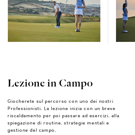
€145
Corso di 5 giorni (90 minuti al giorno)*
€195
“Per i più piccoli”
Per i più piccoli (2-5 anni) che mamme e
papà vogliono far divertire! Un'esperienza
semplice e divertente con la nostra
attrezzatura specializzata SNAG.
Lezione in Campo
Durata:
30 minuti
Costo:
€50
Giocherete sul percorso con uno dei nostri
*Se durante la giornata ci fossero meno di
Professionisti. La lezione inizia con un breve
tre partecipanti, ridurremo la lezione a 30
riscaldamento per poi passare ad esercizi, alla
minuti a bambino. Il numero massimo
spiegazione di routine, strategie mentali e
consentito è di quattro partecipanti.
gestione del campo.