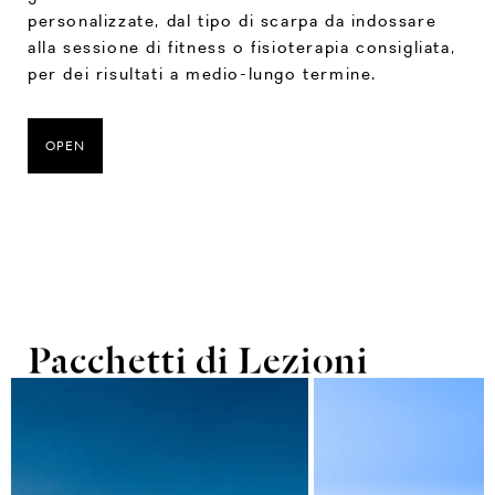
personalizzate, dal tipo di scarpa da indossare
alla sessione di fitness o fisioterapia consigliata,
per dei risultati a medio-lungo termine.
OPEN
Pacchetti di Lezioni
Trackman
Con la sua straordinaria precisione nel misurare i
dati inerenti l’impatto del bastone con la palla ed
i risultati del suo volo, Trackman è diventato il
sistema radar preferito dai professionisti del
tour e dai golf coach di tutto il mondo. In una