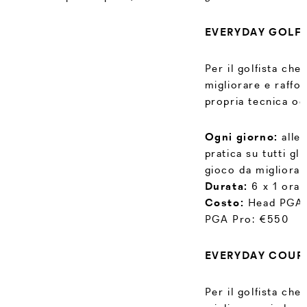
Blast Golf
EVERYDAY GOLF
Blast Golf è un sensore di analisi dello swing e
del colpo che si applica al putter o al bastone.
Attraverso un’applicazione, viene collegato al
Per il golfista che
vostro smartphone o tablet ed invia un numero
migliorare e raffor
impressionante di dati che consentono di
propria tecnica og
evidenziare rapidamente le aree che necessitano
di miglioramento.
Ogni giorno:
alle
€145 all'ora
pratica su tutti gli
gioco da migliorar
Durata:
6 x 1 ora
Costo:
Head PGA 
PGA Pro: €550
EVERYDAY COUR
Per il golfista che