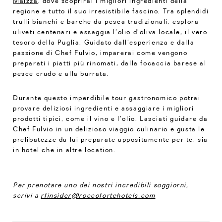
Maizza
, dove scoprirai i migliori ingredienti della
regione e tutto il suo irresistibile fascino. Tra splendidi
trulli bianchi e barche da pesca tradizionali, esplora
uliveti centenari e assaggia l’olio d’oliva locale, il vero
tesoro della Puglia. Guidato dall’esperienza e dalla
passione di Chef Fulvio, imparerai come vengono
preparati i piatti più rinomati, dalla focaccia barese al
pesce crudo e alla burrata.
Durante questo imperdibile tour gastronomico potrai
provare deliziosi ingredienti e assaggiare i migliori
prodotti tipici, come il vino e l’olio. Lasciati guidare da
Chef Fulvio in un delizioso viaggio culinario e gusta le
prelibatezze da lui preparate appositamente per te, sia
in hotel che in altre location.
Per prenotare uno dei nostri incredibili soggiorni,
scrivi a
rfinsider@roccofortehotels.com