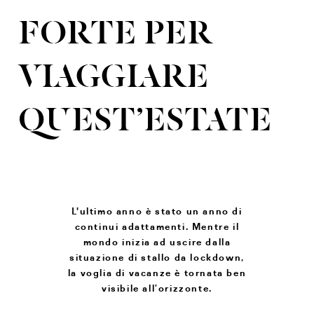
FORTE PER
VIAGGIARE
QUEST’ESTATE
L'ultimo anno è stato un anno di
continui adattamenti. Mentre il
mondo inizia ad uscire dalla
situazione di stallo da lockdown,
la voglia di vacanze è tornata ben
visibile all’orizzonte.