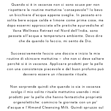
Quando si è in vacanza non ci sono scuse per non
rispettare la routine mattutina 'consapevole'! Io bevo
un bicchiere d'acqua appena sveglia. In passato ero
solita bere acqua calda e limone come prima cosa, ma
dopo essermi approcciata alle pratiche ayurvediche al
Vana Wellness Retreat nel Nord dell'India, sono
passata all'acqua a temperatura ambiente. Devo dire
che da quando lo faccio, mi sento da Dio.
Successivamente faccio una doccia e inizio la mia
routine di skincare mattutina – che non si deve saltare
perché si è in vacanza. Applicare prodotti per la pelle
con una consistenza piacevole e dal buon profumo può
davvero essere un rilassante rituale.
Non sorprende quindi che quando io sia in vacanza
svolgo il mio solito rituale mattutino usando i miei
prodotti per la pelle che hanno fantastiche proprietà
organolettiche: comincio la giornata con un po'
d'acqua e l’Almond Cleansing Milk. Quindi spruzzo sul