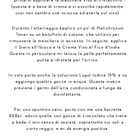
prima di applicare la Maschera Viso al Pistacchio
(questa è a base di crema e si assorbe rapidamente,
così non sembro una sciocca ad averla sul viso).
Durante l’atterraggio applico un po' di Helichrysum
Toner su un batuffolo di cotone, che utilizzo per
rimuovere la maschera in eccesso. In seguito, applico
il Siero all'Ibisco e la Crema Viso al Fico d'India.
Questa in particolare mi lascia la pelle perfettamente
pulita e idratata per l'arrivo.
In volo porto anche la soluzione Lugol Iodine 15% e ne
aggiungo quattro gocce in acqua. Questa invece
previene i germi dell'aria condizionata e funge da
disinfettante.
Per uno spuntino sano, porto con me una barretta
RXBar: adoro quella con gocce di cioccolato che tiene
a bada il mio senso di sazietà, soprattutto sui voli a
corto raggio, e mi dà energia positiva.