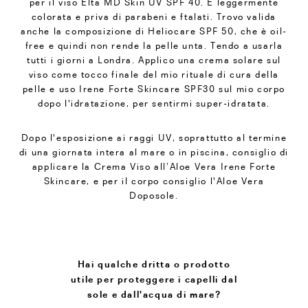
per il viso Elta MD Skin UV SPF 40. È leggermente
colorata e priva di parabeni e ftalati. Trovo valida
anche la composizione di Heliocare SPF 50, che è oil-
free e quindi non rende la pelle unta. Tendo a usarla
tutti i giorni a Londra. Applico una crema solare sul
viso come tocco finale del mio rituale di cura della
pelle e uso Irene Forte Skincare SPF30 sul mio corpo
dopo l'idratazione, per sentirmi super-idratata.
Dopo l'esposizione ai raggi UV, soprattutto al termine
di una giornata intera al mare o in piscina, consiglio di
applicare la Crema Viso all’Aloe Vera Irene Forte
Skincare, e per il corpo consiglio l'Aloe Vera
Doposole.
Hai qualche dritta o prodotto
utile per proteggere i capelli dal
sole e dall'acqua di mare?