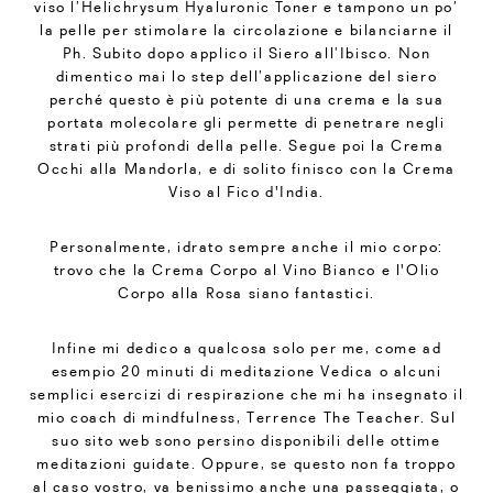
viso l’Helichrysum Hyaluronic Toner e tampono un po’
la pelle per stimolare la circolazione e bilanciarne il
Ph. Subito dopo applico il Siero all’Ibisco. Non
dimentico mai lo step dell’applicazione del siero
perché questo è più potente di una crema e la sua
portata molecolare gli permette di penetrare negli
strati più profondi della pelle. Segue poi la Crema
Occhi alla Mandorla, e di solito finisco con la Crema
Viso al Fico d'India.
Personalmente, idrato sempre anche il mio corpo:
trovo che la Crema Corpo al Vino Bianco e l'Olio
Corpo alla Rosa siano fantastici.
Infine mi dedico a qualcosa solo per me, come ad
esempio 20 minuti di meditazione Vedica o alcuni
semplici esercizi di respirazione che mi ha insegnato il
mio coach di mindfulness, Terrence The Teacher. Sul
suo sito web sono persino disponibili delle ottime
meditazioni guidate. Oppure, se questo non fa troppo
al caso vostro, va benissimo anche una passeggiata, o