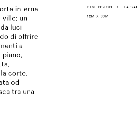
orte interna
DIMENSIONI DELLA SA
 ville; un
12M X 33M
da luci
do di offrire
imenti a
 piano,
tta,
la corte,
vata od
sca tra una