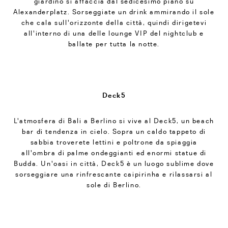
giardino si affaccia dal sedicesimo piano su
Alexanderplatz. Sorseggiate un drink ammirando il sole
che cala sull'orizzonte della città, quindi dirigetevi
all'interno di una delle lounge VIP del nightclub e
ballate per tutta la notte.
Deck5
L'atmosfera di Bali a Berlino si vive al Deck5, un beach
bar di tendenza in cielo. Sopra un caldo tappeto di
sabbia troverete lettini e poltrone da spiaggia
all'ombra di palme ondeggianti ed enormi statue di
Budda. Un'oasi in città, Deck5 è un luogo sublime dove
sorseggiare una rinfrescante caipirinha e rilassarsi al
sole di Berlino.