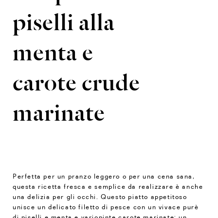
piselli alla
menta e
carote crude
marinate
Perfetta per un pranzo leggero o per una cena sana,
questa ricetta fresca e semplice da realizzare è anche
una delizia per gli occhi. Questo piatto appetitoso
unisce un delicato filetto di pesce con un vivace purè
di piselli e menta e variopinte carote marinate: un