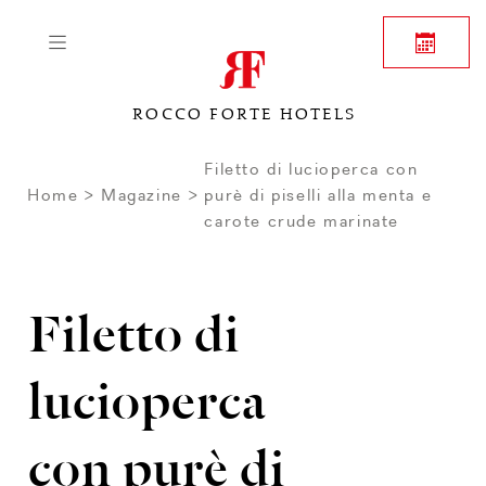
ROCCO FORTE HOTELS
Filetto di lucioperca con
Home
Magazine
purè di piselli alla menta e
carote crude marinate
Filetto di
lucioperca
con purè di